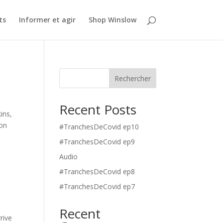
ts
Informer et agir
Shop Winslow
Rechercher
Recent Posts
ins,
Mon
#TranchesDeCovid ep10
#TranchesDeCovid ep9
Audio
#TranchesDeCovid ep8
#TranchesDeCovid ep7
Recent
rive