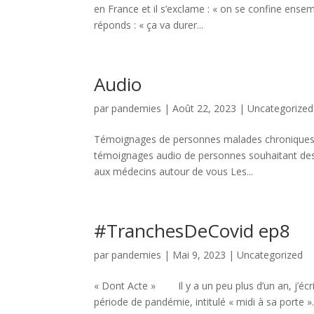
en France et il s’exclame : « on se confine ense
réponds : « ça va durer...
Audio
par
pandemies
|
Août 22, 2023
|
Uncategorized
Témoignages de personnes malades chroniques ou
témoignages audio de personnes souhaitant des m
aux médecins autour de vous Les...
#TranchesDeCovid ep8
par
pandemies
|
Mai 9, 2023
|
Uncategorized
« Dont Acte » Il y a un peu plus d’un an, j’écri
période de pandémie, intitulé « midi à sa porte ».