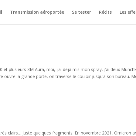
l
Transmission aéroportée
Se tester
Récits
Les effe
 300 et plusieurs 3M Aura, moi, j’ai déjà mis mon spray, j’ai deux Munchk
ouvre la grande porte, on traverse le couloir jusqu’à son bureau. 
très clairs… Juste quelques fragments. En novembre 2021, Omicron ar